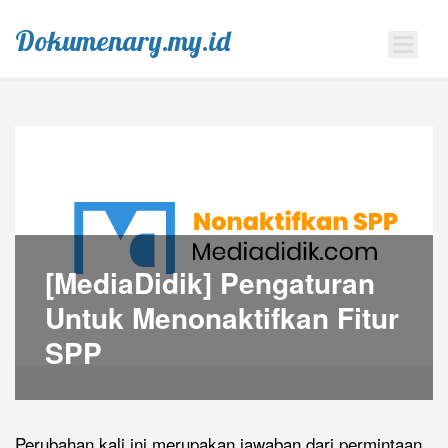
Dokumenary.my.id
[MediaDidik] Pengaturan
Untuk Menonaktifkan Fitur
SPP
Perubahan kali ini merupakan jawaban dari permintaan